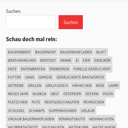
Suchen
Suchen
Schau doch mal rein:
BAUERNBROT
BAUERNHOF
BAUERNHOFLADEN
BLATT
BRATHÄHNCHEN
BROTZEIT
DANKE
EI
EIER
EIERLIKÖR
ENTE
ENTENBRATEN
ERDBEEREN
FORELLE GERÄUCHERT
FUTTER
GANS
GEMÜSE
GERÄUCHERTE BRATWÜRSTE
GETREIDE
GRILLEN
GRILLFLEISCH
HÄHNCHEN
KÄSE
LAMM
NEUES JAHR
NUDELN
OBST
OSTEREIER
OSTERN
PASTA
PLÄTZCHEN
PUTE
REHFLEISCH KAUFEN
REHRÜCKEN
SCHLEGEL
SCHNAPS
SUPPENHÜHNER
URLAUB
URLAUB BAUERNHOFLADEN
VERKAUFSAUTO
WEIHNACHTEN
WILDBRATWÜRSTE
WILD KAUFEN
WILDSALAMI
WILDSCHWEIN