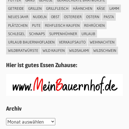
FUTTER
GANS
GEMÜSE
GERÄUCHERTE BRATWÜRSTE
GETREIDE
GRILLEN
GRILLFLEISCH
HÄHNCHEN
KÄSE
LAMM
NEUES JAHR
NUDELN
OBST
OSTEREIER
OSTERN
PASTA
PLÄTZCHEN
PUTE
REHFLEISCH KAUFEN
REHRÜCKEN
SCHLEGEL
SCHNAPS
SUPPENHÜHNER
URLAUB
URLAUB BAUERNHOFLADEN
VERKAUFSAUTO
WEIHNACHTEN
WILDBRATWÜRSTE
WILD KAUFEN
WILDSALAMI
WILDSCHWEIN
Hier ist gutes Essen Zuhause:
Archiv
Archiv