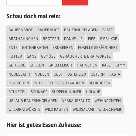
Schau doch mal rein:
BAUERNBROT
BAUERNHOF
BAUERNHOFLADEN
BLATT
BRATHÄHNCHEN
BROTZEIT
DANKE
EI
EIER
EIERLIKÖR
ENTE
ENTENBRATEN
ERDBEEREN
FORELLE GERÄUCHERT
FUTTER
GANS
GEMÜSE
GERÄUCHERTE BRATWÜRSTE
GETREIDE
GRILLEN
GRILLFLEISCH
HÄHNCHEN
KÄSE
LAMM
NEUES JAHR
NUDELN
OBST
OSTEREIER
OSTERN
PASTA
PLÄTZCHEN
PUTE
REHFLEISCH KAUFEN
REHRÜCKEN
SCHLEGEL
SCHNAPS
SUPPENHÜHNER
URLAUB
URLAUB BAUERNHOFLADEN
VERKAUFSAUTO
WEIHNACHTEN
WILDBRATWÜRSTE
WILD KAUFEN
WILDSALAMI
WILDSCHWEIN
Hier ist gutes Essen Zuhause: