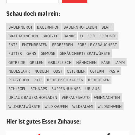
Schau doch mal rein:
BAUERNBROT
BAUERNHOF
BAUERNHOFLADEN
BLATT
BRATHÄHNCHEN
BROTZEIT
DANKE
EI
EIER
EIERLIKÖR
ENTE
ENTENBRATEN
ERDBEEREN
FORELLE GERÄUCHERT
FUTTER
GANS
GEMÜSE
GERÄUCHERTE BRATWÜRSTE
GETREIDE
GRILLEN
GRILLFLEISCH
HÄHNCHEN
KÄSE
LAMM
NEUES JAHR
NUDELN
OBST
OSTEREIER
OSTERN
PASTA
PLÄTZCHEN
PUTE
REHFLEISCH KAUFEN
REHRÜCKEN
SCHLEGEL
SCHNAPS
SUPPENHÜHNER
URLAUB
URLAUB BAUERNHOFLADEN
VERKAUFSAUTO
WEIHNACHTEN
WILDBRATWÜRSTE
WILD KAUFEN
WILDSALAMI
WILDSCHWEIN
Hier ist gutes Essen Zuhause: