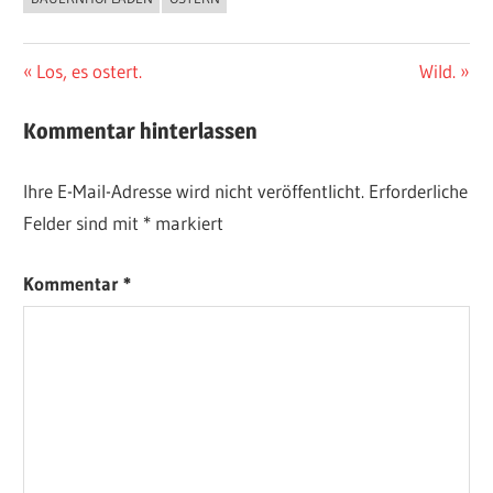
AKTUELLES
BAUERNHOFLADEN
Beitragsnavigation
Vorheriger
Nächster
Los, es ostert.
Wild.
Beitrag:
Beitrag:
Kommentar hinterlassen
Ihre E-Mail-Adresse wird nicht veröffentlicht.
Erforderliche
Felder sind mit
*
markiert
Kommentar
*