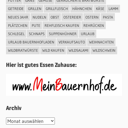
FUTTER
GANS
GEMÜSE
GERÄUCHERTE BRATWÜRSTE
GETREIDE
GRILLEN
GRILLFLEISCH
HÄHNCHEN
KÄSE
LAMM
NEUES JAHR
NUDELN
OBST
OSTEREIER
OSTERN
PASTA
PLÄTZCHEN
PUTE
REHFLEISCH KAUFEN
REHRÜCKEN
SCHLEGEL
SCHNAPS
SUPPENHÜHNER
URLAUB
URLAUB BAUERNHOFLADEN
VERKAUFSAUTO
WEIHNACHTEN
WILDBRATWÜRSTE
WILD KAUFEN
WILDSALAMI
WILDSCHWEIN
Hier ist gutes Essen Zuhause:
Archiv
Archiv