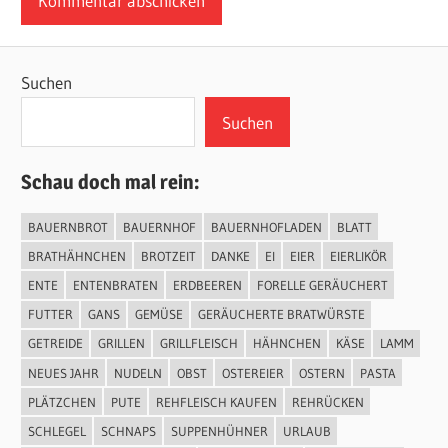
Suchen
Suchen
Schau doch mal rein:
BAUERNBROT
BAUERNHOF
BAUERNHOFLADEN
BLATT
BRATHÄHNCHEN
BROTZEIT
DANKE
EI
EIER
EIERLIKÖR
ENTE
ENTENBRATEN
ERDBEEREN
FORELLE GERÄUCHERT
FUTTER
GANS
GEMÜSE
GERÄUCHERTE BRATWÜRSTE
GETREIDE
GRILLEN
GRILLFLEISCH
HÄHNCHEN
KÄSE
LAMM
NEUES JAHR
NUDELN
OBST
OSTEREIER
OSTERN
PASTA
PLÄTZCHEN
PUTE
REHFLEISCH KAUFEN
REHRÜCKEN
SCHLEGEL
SCHNAPS
SUPPENHÜHNER
URLAUB