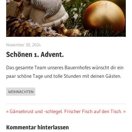
November 30, 2024
maximilianhahn1
Schönen 1. Advent.
Das gesamte Team unseres Bauernhofes wünscht dir ein
paar schöne Tage und tolle Stunden mit deinen Gästen.
WEIHNACHTEN
AKTUELLES
BAUERNHOFLADEN
Beitragsnavigation
Vorheriger
Nächster
Gänsebrust und -schlegel.
Frischer Fisch auf den Tisch.
Beitrag:
Beitrag:
Kommentar hinterlassen