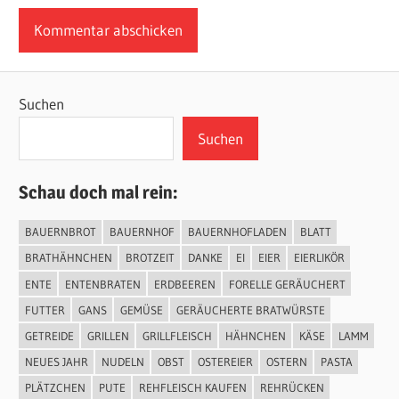
Suchen
Suchen
Schau doch mal rein:
BAUERNBROT
BAUERNHOF
BAUERNHOFLADEN
BLATT
BRATHÄHNCHEN
BROTZEIT
DANKE
EI
EIER
EIERLIKÖR
ENTE
ENTENBRATEN
ERDBEEREN
FORELLE GERÄUCHERT
FUTTER
GANS
GEMÜSE
GERÄUCHERTE BRATWÜRSTE
GETREIDE
GRILLEN
GRILLFLEISCH
HÄHNCHEN
KÄSE
LAMM
NEUES JAHR
NUDELN
OBST
OSTEREIER
OSTERN
PASTA
PLÄTZCHEN
PUTE
REHFLEISCH KAUFEN
REHRÜCKEN