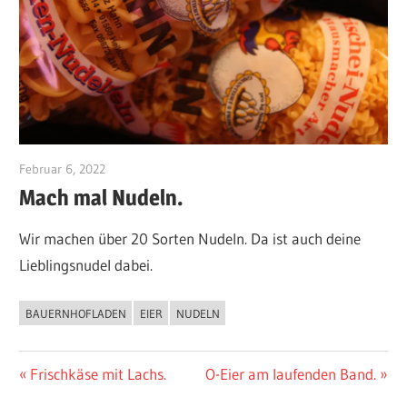
Februar 6, 2022
maximilianhahn1
Mach mal Nudeln.
Wir machen über 20 Sorten Nudeln. Da ist auch deine
Lieblingsnudel dabei.
BAUERNHOFLADEN
EIER
NUDELN
AKTUELLES
BAUERNHOFLADEN
Beitragsnavigation
Vorheriger
Nächster
Frischkäse mit Lachs.
O-Eier am laufenden Band.
NUDELN
Beitrag:
Beitrag: