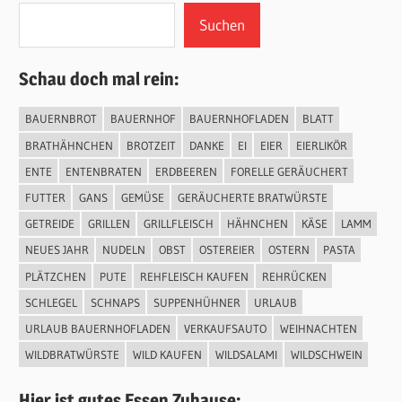
Suchen
Schau doch mal rein:
BAUERNBROT
BAUERNHOF
BAUERNHOFLADEN
BLATT
BRATHÄHNCHEN
BROTZEIT
DANKE
EI
EIER
EIERLIKÖR
ENTE
ENTENBRATEN
ERDBEEREN
FORELLE GERÄUCHERT
FUTTER
GANS
GEMÜSE
GERÄUCHERTE BRATWÜRSTE
GETREIDE
GRILLEN
GRILLFLEISCH
HÄHNCHEN
KÄSE
LAMM
NEUES JAHR
NUDELN
OBST
OSTEREIER
OSTERN
PASTA
PLÄTZCHEN
PUTE
REHFLEISCH KAUFEN
REHRÜCKEN
SCHLEGEL
SCHNAPS
SUPPENHÜHNER
URLAUB
URLAUB BAUERNHOFLADEN
VERKAUFSAUTO
WEIHNACHTEN
WILDBRATWÜRSTE
WILD KAUFEN
WILDSALAMI
WILDSCHWEIN
Hier ist gutes Essen Zuhause: