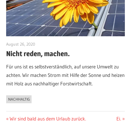
August 26, 2020
10108550
Nicht reden, machen.
Für uns ist es selbstverständlich, auf unsere Umwelt zu
achten. Wir machen Strom mit Hilfe der Sonne und heizen
mit Holz aus nachhaltiger Forstwirtschaft.
NACHHALTIG
AKTUELLES
Beitragsnavigation
Vorheriger
Nächst
Wir sind bald aus dem Urlaub zurück.
Ei.
Beitrag:
Beitrag