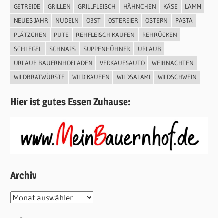
GETREIDE
GRILLEN
GRILLFLEISCH
HÄHNCHEN
KÄSE
LAMM
NEUES JAHR
NUDELN
OBST
OSTEREIER
OSTERN
PASTA
PLÄTZCHEN
PUTE
REHFLEISCH KAUFEN
REHRÜCKEN
SCHLEGEL
SCHNAPS
SUPPENHÜHNER
URLAUB
URLAUB BAUERNHOFLADEN
VERKAUFSAUTO
WEIHNACHTEN
WILDBRATWÜRSTE
WILD KAUFEN
WILDSALAMI
WILDSCHWEIN
Hier ist gutes Essen Zuhause:
Archiv
Archiv