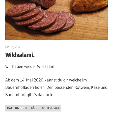
Mai 7, 2020
10108550
Wildsalami.
Wir haben wieder Wildsalami.
Ab dem 14. Mai 2020 kannst du dir welche im
Bauernhofladen holen. Den passenden Rotwein, Käse und
Bauernbrot gibt’s da auch.
BAUERNBROT
KÄSE
WILDSALAMI
SPEZIALITÄTEN