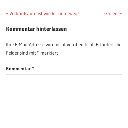
WILD
Beitragsnavigation
Vorheriger
Nächster
Verkaufsauto ist wieder unterwegs.
Grillen.
Beitrag:
Beitrag:
Kommentar hinterlassen
Ihre E-Mail-Adresse wird nicht veröffentlicht.
Erforderliche
Felder sind mit
*
markiert
Kommentar
*